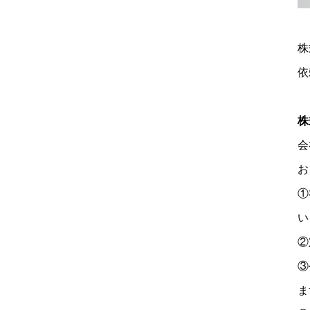
株
依
株
会
お
①
い
②
③
ま